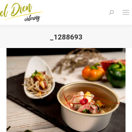
Search:
_1288693
You are here: