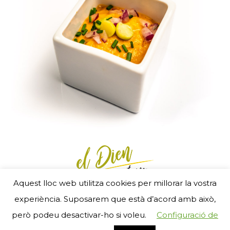
Aquest lloc web utilitza cookies per millorar la vostra
Menú Footer
experiència. Suposarem que està d’acord amb això,
- RGSEAA 25240 11 05 2 5 00007 - © 2017
però podeu desactivar-ho si voleu.
Configuració de
ZigZag new media
i