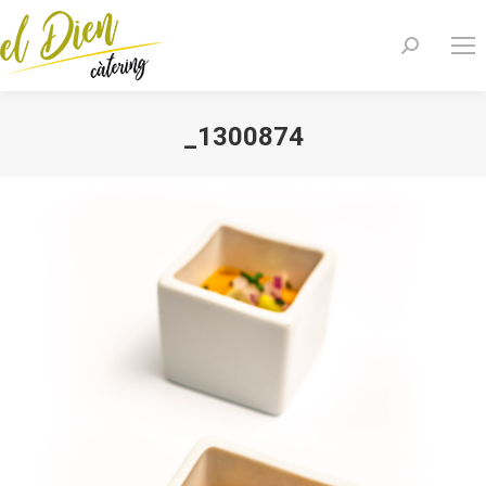
Search:
_1300874
You are here: