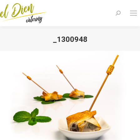
Search:
_1300948
You are here: