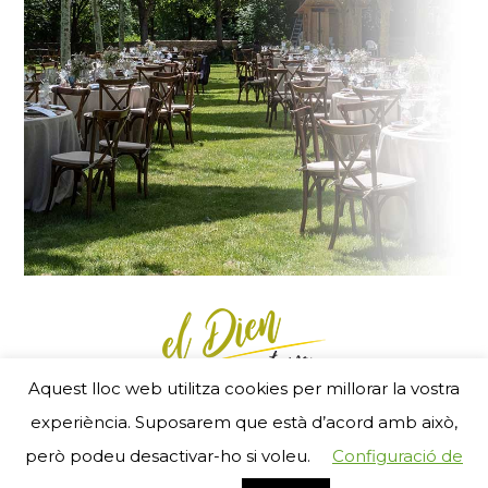
Aquest lloc web utilitza cookies per millorar la vostra
Menú Footer
experiència. Suposarem que està d’acord amb això,
- RGSEAA 25240 11 05 2 5 00007 - © 2017
però podeu desactivar-ho si voleu.
Configuració de
ZigZag new media
i