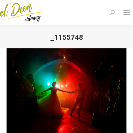
Search:
_1155748
You are here: