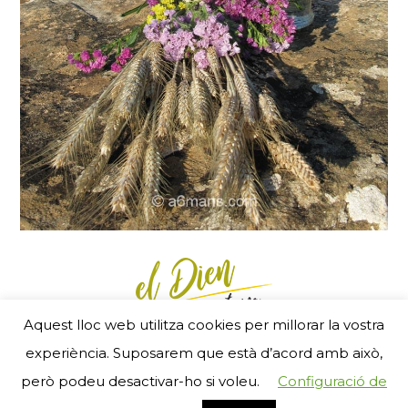
Aquest lloc web utilitza cookies per millorar la vostra
Menú Footer
experiència. Suposarem que està d’acord amb això,
- RGSEAA 25240 11 05 2 5 00007 - © 2017
però podeu desactivar-ho si voleu.
Configuració de
ZigZag new media
i