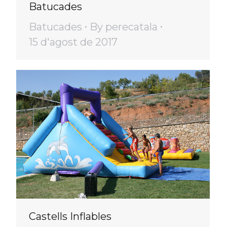
Batucades
Batucades
By
perecatala
15 d'agost de 2017
Castells Inflables