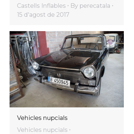
Castells Inflables
By
perecatala
15 d'agost de 2017
Vehicles nupcials
Vehicles nupcials