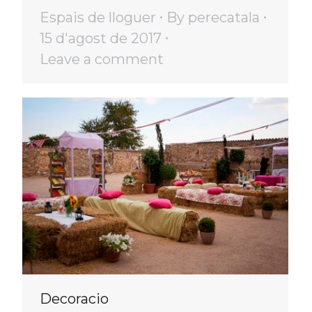
Espais de lloguer
By
perecatala
15 d'agost de 2017
Leave a comment
Decoracio