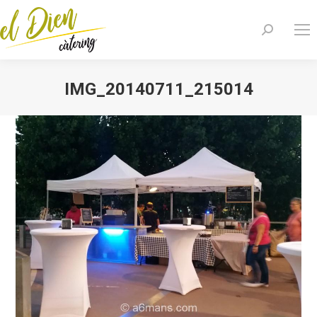
Search:
IMG_20140711_215014
You are here: