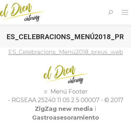
Search:
ES_CELEBRACIONS_MENÚ2018_PRE
You are here:
ES_Celebracions_Menú2018_preus_web
Menú Footer
- RGSEAA 25240 11 05 2 5 00007 - © 2017
ZigZag new media
i
Gastroasesoramiento