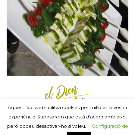
Aquest lloc web utilitza cookies per millorar la vostra
Menú Footer
experiència. Suposarem que està d’acord amb això,
- RGSEAA 25240 11 05 2 5 00007 - © 2017
però podeu desactivar-ho si voleu.
Configuració de
ZigZag new media
i