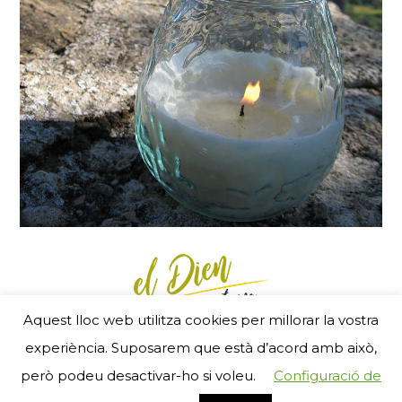
Aquest lloc web utilitza cookies per millorar la vostra
Menú Footer
experiència. Suposarem que està d’acord amb això,
- RGSEAA 25240 11 05 2 5 00007 - © 2017
però podeu desactivar-ho si voleu.
Configuració de
ZigZag new media
i