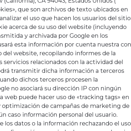
California), CA 94043, Estados Unidos (
okies», que son archivos de texto ubicados en
nalizar el uso que hacen los usuarios del sitio
kie acerca de su uso del website (incluyendo
nsmitida y archivada por Google en los
sará esta información por cuenta nuestra co
so del website, recopilando informes de la
 servicios relacionados con la actividad del
drá transmitir dicha información a terceros
o cuando dichos terceros procesen la
gle no asociará su dirección IP con ningún
a web puede hacer uso de «tracking tags» en
y optimización de campañas de marketing de
n caso información personal del usuario.
 los datos o la información rechazando el us