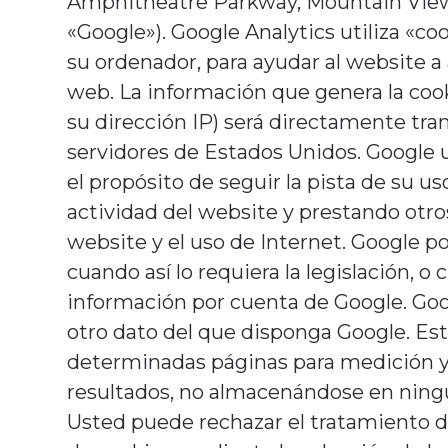
Amphitheatre Parkway, Mountain View (
«Google»).
Google Analytics utiliza «co
su ordenador, para ayudar al website a a
web.
La información que genera la coo
su dirección IP) será directamente tra
servidores de Estados Unidos.
Google u
el propósito de seguir la pista de su u
actividad del website y prestando otros
website y el uso de Internet.
Google po
cuando así lo requiera la legislación, 
información por cuenta de Google.
Goo
otro dato del que disponga Google.
Est
determinadas páginas para medición 
resultados, no almacenándose en ningú
Usted puede rechazar el tratamiento de