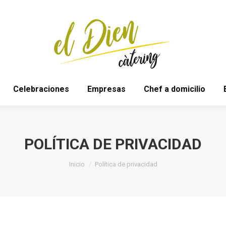
das
Espacios
Celebraciones
Empresas
Che
Celebraciones
Empresas
Chef a domicilio
POLÍTICA DE PRIVACIDAD
Estás aquí:
Inicio
Política de privacidad