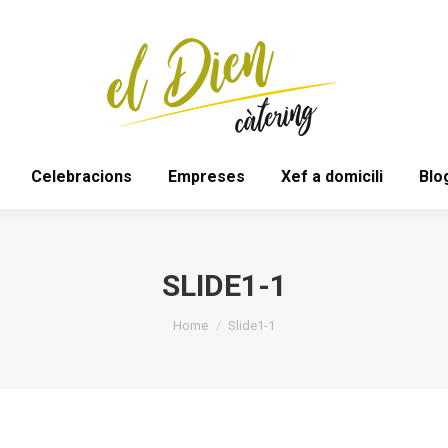
Bodes
Espais
Celebracions
Empreses
Celebracions
Empreses
Xef a domicili
Blo
SLIDE1-1
You are here:
Home
Slide1-1