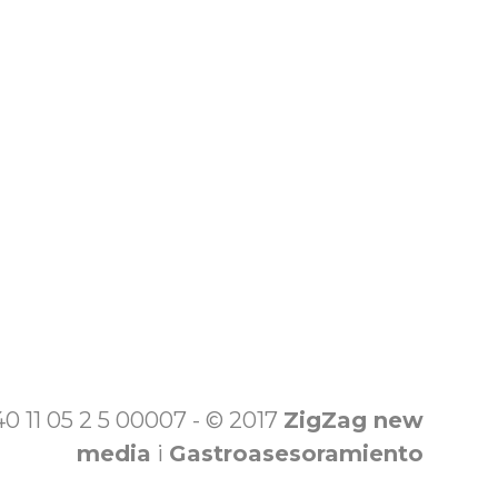
 11 05 2 5 00007 - © 2017
ZigZag new
media
i
Gastroasesoramiento