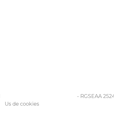
l
- RGSEAA 25240
Us de cookies