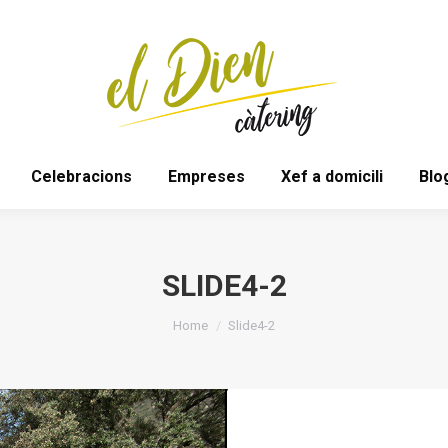
Bodes
Espais
Celebracions
Empreses
Celebracions
Empreses
Xef a domicili
Blo
SLIDE4-2
You are here:
Home
Slide4-2