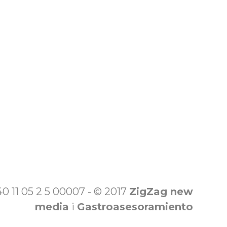
 11 05 2 5 00007 - © 2017
ZigZag new
media
i
Gastroasesoramiento