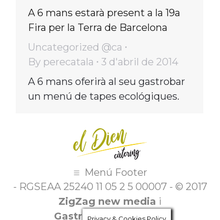
A 6 mans estarà present a la 19a
Fira per la Terra de Barcelona
Uncategorized @ca
By
perecatala
3 d'abril de 2014
A 6 mans oferirà al seu gastrobar
un menú de tapes ecológiques.
Menú Footer
- RGSEAA 25240 11 05 2 5 00007 - © 2017
ZigZag new media
i
Gastroasesoramiento
Privacy & Cookies Policy