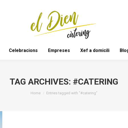
Bodes
Espais
Celebracions
Empreses
Celebracions
Empreses
Xef a domicili
Blo
TAG ARCHIVES:
#CATERING
You are here:
Home
Entries tagged with "#catering"