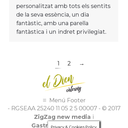
personalitzat amb tots els sentits
de la seva essència, un dia
fantàstic, amb una parella
fantàstica i un indret privilegiat.
1
2
→
Menú Footer
- RGSEAA 25240 11 05 2 5 00007 - © 2017
ZigZag new media
i
Gastroasesoramiento
Privacy & Cookies Policy