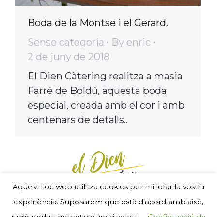
Boda de la Montse i el Gerard.
Sense categoria
By
enric
2 de juny de 2018
El Dien Càtering realitza a masia
Farré de Boldú, aquesta boda
especial, creada amb el cor i amb
centenars de detalls..
Aquest lloc web utilitza cookies per millorar la vostra
Menú Footer
experiència. Suposarem que està d’acord amb això,
- RGSEAA 25240 11 05 2 5 00007 - © 2017
però podeu desactivar-ho si voleu.
Configuració de